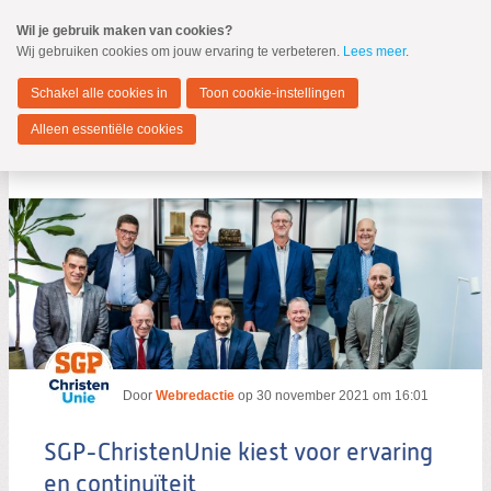
Spring
Wil je gebruik maken van cookies?
naar
Wij gebruiken cookies om jouw ervaring te verbeteren.
Lees meer
.
MENU
Spring
naar
Hendrik-Ido-Ambacht
de
Schakel alle cookies in
Toon cookie-instellingen
inhoud
Spring
Alleen essentiële cookies
naar
Berichten over Kandidaten
het
hoofdmenu
Zoeken:
Zoeken
Door
Webredactie
op
30 november 2021 om 16:01
SGP-ChristenUnie kiest voor ervaring
en continuïteit