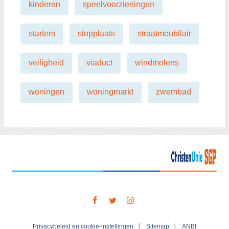
kinderen
speelvoorzieningen
starters
stopplaats
straatmeubilair
veiligheid
viaduct
windmolens
woningen
woningmarkt
zwembad
Visit
our
social
media
Privacybeleid en cookie-instellingen
Sitemap
ANBI