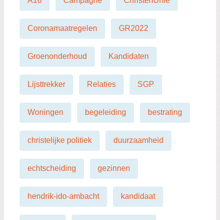
A16
Campagne
ChristenUnie
Coronamaatregelen
GR2022
Groenonderhoud
Kandidaten
Lijsttrekker
Relaties
SGP
Woningen
begeleiding
bestrating
christelijke politiek
duurzaamheid
echtscheiding
gezinnen
hendrik-ido-ambacht
kandidaat