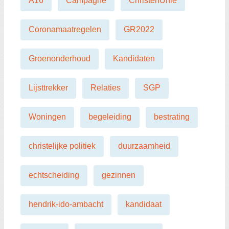
A16
Campagne
ChristenUnie
Coronamaatregelen
GR2022
Groenonderhoud
Kandidaten
Lijsttrekker
Relaties
SGP
Woningen
begeleiding
bestrating
christelijke politiek
duurzaamheid
echtscheiding
gezinnen
hendrik-ido-ambacht
kandidaat