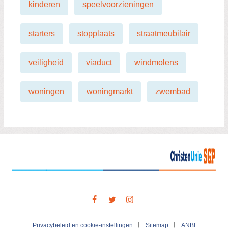
kinderen
speelvoorzieningen
starters
stopplaats
straatmeubilair
veiligheid
viaduct
windmolens
woningen
woningmarkt
zwembad
Visit
our
social
media
Privacybeleid en cookie-instellingen
Sitemap
ANBI