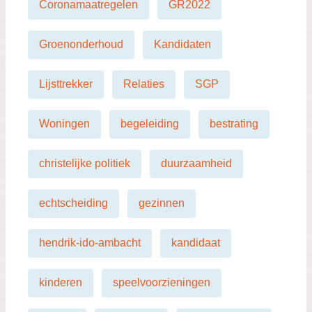
Coronamaatregelen
GR2022
Groenonderhoud
Kandidaten
Lijsttrekker
Relaties
SGP
Woningen
begeleiding
bestrating
christelijke politiek
duurzaamheid
echtscheiding
gezinnen
hendrik-ido-ambacht
kandidaat
kinderen
speelvoorzieningen