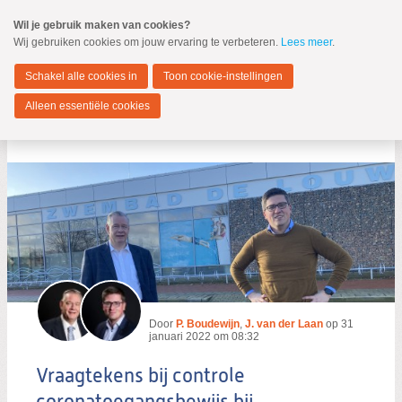
Spring
Wil je gebruik maken van cookies?
naar
Wij gebruiken cookies om jouw ervaring te verbeteren.
Lees meer
.
MENU
Spring
naar
Hendrik-Ido-Ambacht
de
Schakel alle cookies in
Toon cookie-instellingen
inhoud
Spring
Alleen essentiële cookies
naar
Berichten over Coronamaatregelen
het
hoofdmenu
Zoeken:
Zoeken
Door
P. Boudewijn
,
J. van der Laan
op
31
januari 2022 om 08:32
Vraagtekens bij controle