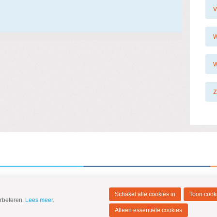
v
Schakel alle cookies in
Toon cooki
erbeteren.
Lees meer
.
Alleen essentiële cookies