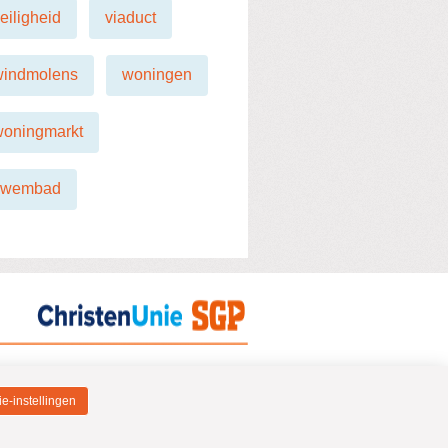
eiligheid
viaduct
windmolens
woningen
woningmarkt
zwembad
e-instellingen