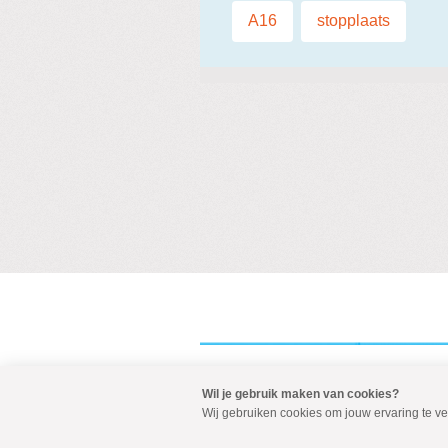
Labels:
A16
,
stopplaats
Wil je gebruik maken van cookies?
Visit
Wij gebruiken cookies om jouw ervaring te v
our
social
media