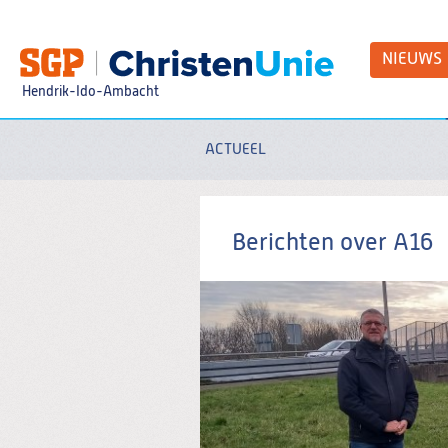
Spring
naar
Spring
NIEUWS
naar
de
Hendrik-Ido-Ambacht
inhoud
Spring
naar
het
ACTUEEL
Zoeken:
hoofdmenu
Berichten over A16