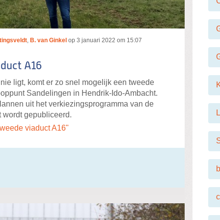
tingsveldt
,
B. van Ginkel
op
3 januari 2022 om 15:07
aduct A16
ie ligt, komt er zo snel mogelijk een tweede
nooppunt Sandelingen in Hendrik-Ido-Ambacht.
plannen uit het verkiezingsprogramma van de
L
t wordt gepubliceerd.
tweede viaduct A16"
b
c