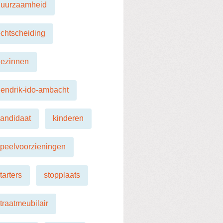
duurzaamheid
chtscheiding
gezinnen
endrik-ido-ambacht
andidaat
kinderen
peelvoorzieningen
tarters
stopplaats
traatmeubilair