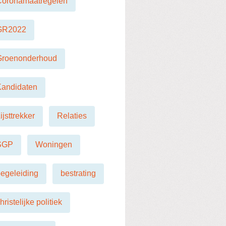
Coronamaatregelen
GR2022
Groenonderhoud
Kandidaten
ijsttrekker
Relaties
SGP
Woningen
egeleiding
bestrating
hristelijke politiek