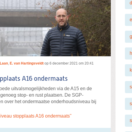
e
h
 Laan
,
E. van Hartingsveldt
op
6 december 2021 om 20:41
k
pplaats A16 ondermaats
s
ede uitvalsmogelijkheden via de A15 en de
genoeg stop- en rust plaatsen. De SGP-
en over het ondermaatse onderhoudsniveau bij
s
iveau stopplaats A16 ondermaats"
s