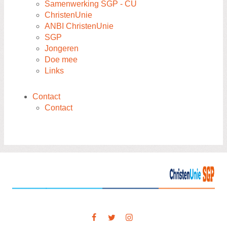
Samenwerking SGP - CU
ChristenUnie
ANBI ChristenUnie
SGP
Jongeren
Doe mee
Links
Contact
Contact
Visit
our