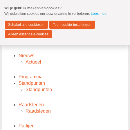
Spring
Wil je gebruik maken van cookies?
naar
Wij gebruiken cookies om jouw ervaring te verbeteren.
Lees meer
.
MENU
Spring
naar
Hendrik-Ido-Ambacht
de
Schakel alle cookies in
Toon cookie-instellingen
inhoud
Spring
Alleen essentiële cookies
naar
Sitemap
het
hoofdmenu
Nieuws
Actueel
Programma
Standpunten
Standpunten
Zoeken:
Zoeken
Raadsleden
Raadsleden
Partijen