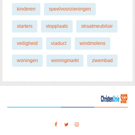
kinderen
speelvoorzieningen
starters
stopplaats
straatmeubilair
veiligheid
viaduct
windmolens
woningen
woningmarkt
zwembad
Visit
our
social