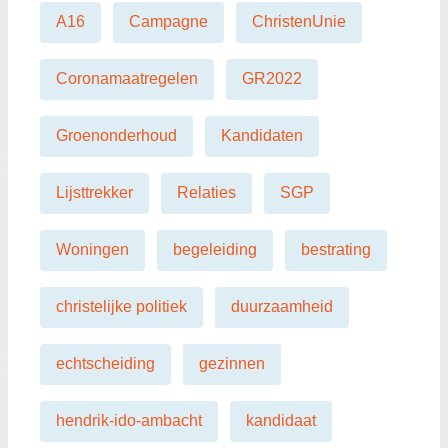
A16
Campagne
ChristenUnie
Coronamaatregelen
GR2022
Groenonderhoud
Kandidaten
Lijsttrekker
Relaties
SGP
Woningen
begeleiding
bestrating
christelijke politiek
duurzaamheid
echtscheiding
gezinnen
hendrik-ido-ambacht
kandidaat