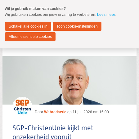
Spring
Wil je gebruik maken van cookies?
naar
Wij gebruiken cookies om jouw ervaring te verbeteren.
Lees meer
.
MENU
Spring
naar
Hendrik-Ido-Ambacht
de
Schakel alle cookies in
Toon cookie-instellingen
inhoud
Spring
Alleen essentiële cookies
naar
Blog per auteur
het
hoofdmenu
Zoeken:
Zoeken
Door
Webredactie
op
11 juli 2026 om 16:00
SGP-ChristenUnie kijkt met
onzekerheid vooruit