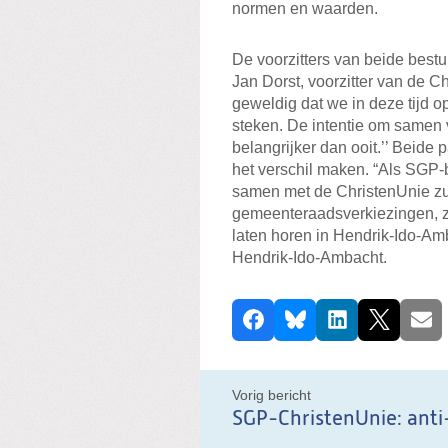
normen en waarden.
De voorzitters van beide best
Jan Dorst, voorzitter van de C
geweldig dat we in deze tijd
steken. De intentie om samen vo
belangrijker dan ooit.’’ Beide
het verschil maken. “Als SGP-
samen met de ChristenUnie zu
gemeenteraadsverkiezingen, zo
laten horen in Hendrik-Ido-Amb
Hendrik-Ido-Ambacht.
D
Facebook
Bluesky
LinkedIn
X
E-ma
e
e
l
Vorig bericht
d
i