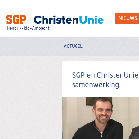
Spring
naar
Spring
NIEUWS
naar
de
Hendrik-Ido-Ambacht
inhoud
Spring
naar
het
ACTUEEL
Zoeken:
hoofdmenu
SGP en ChristenUnie
samenwerking.