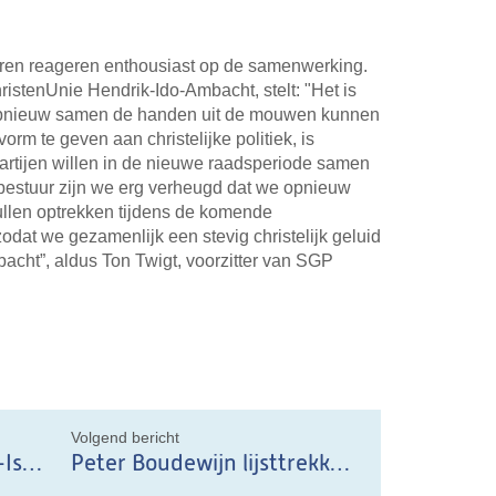
uren reageren enthousiast op de samenwerking.
hristenUnie Hendrik-Ido-Ambacht, stelt: "Het is
 opnieuw samen de handen uit de mouwen kunnen
rm te geven aan christelijke politiek, is
 partijen willen in de nieuwe raadsperiode samen
bestuur zijn we erg verheugd dat we opnieuw
llen optrekken tijdens de komende
dat we gezamenlijk een stevig christelijk geluid
acht”, aldus Ton Twigt, voorzitter van SGP
il
Volgend bericht
SGP-ChristenUnie: anti-Israël stickers op winkelpand onwenselijk
Peter Boudewijn lijsttrekker voor de SGP-ChristenUnie