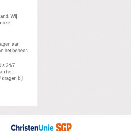
tand. Wij
 onze
dragen aan
an het beheer.
's 24/7
van het
 dragen bij