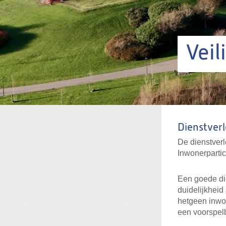
Veil
Dienstverl
De dienstverl
Inwonerpartic
Een goede die
duidelijkheid
hetgeen inwo
een voorspel