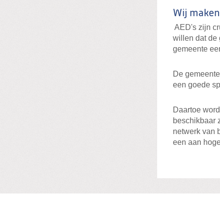
Wij maken
AED's zijn cr
willen dat d
gemeente een
De gemeente n
een goede spr
Daartoe word
beschikbaar z
netwerk van b
een aan hoge