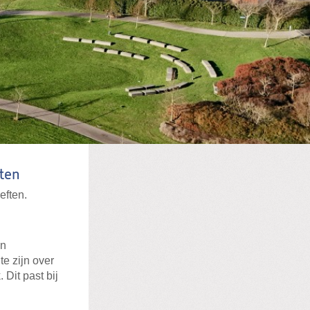
ften
eften.
en
te zijn over
Dit past bij